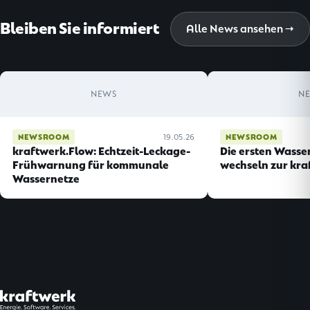
Bleiben Sie informiert
Alle News ansehen →
NEWS
N
NEWSROOM
19.05.26
NEWSROOM
kraftwerk.Flow: Echtzeit-Leckage-
Die ersten Wasse
Frühwarnung für kommunale
wechseln zur kra
Wassernetze