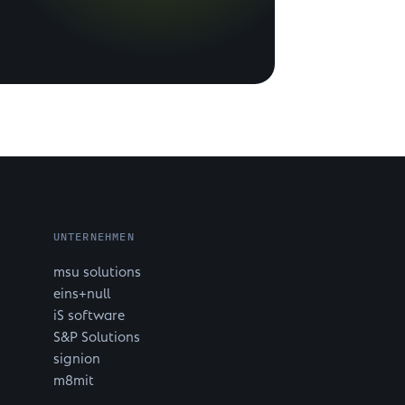
UNTERNEHMEN
msu solutions
eins+null
iS software
S&P Solutions
signion
m8mit