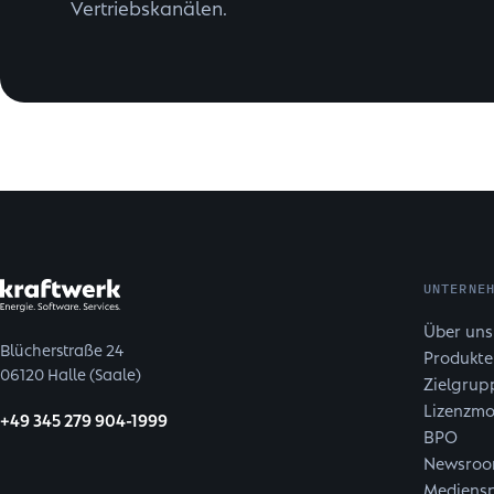
Vertriebskanälen.
UNTERNE
Über uns
Blücherstraße 24
Produkte
06120 Halle (Saale)
Zielgrup
Lizenzmo
+49 345 279 904-1999
BPO
Newsro
Mediensp