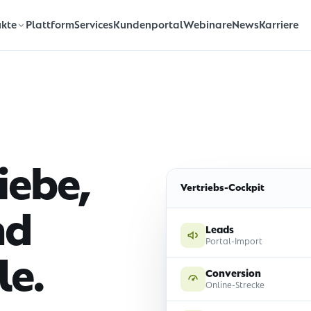
Plattform
Services
Kundenportal
Webinare
News
Karriere
kte
iebe,
Vertriebs-Cockpit
nd
Leads
Portal-Import
le.
Conversion
Online-Strecke