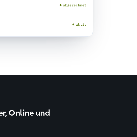
abgerechnet
aktiv
er, Online und