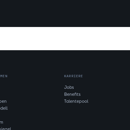
HMEN
KARRIERE
Jobs
Benefits
pen
Talentepool
dell
om
iegel