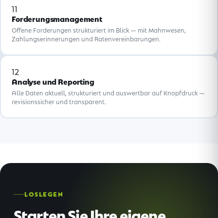
11
Forderungsmanagement
Offene Forderungen strukturiert im Blick — mit Mahnwesen,
Zahlungserinnerungen und Ratenvereinbarungen.
12
Analyse und Reporting
Alle Daten aktuell, strukturiert und auswertbar auf Knopfdruck —
revisionssicher und transparent.
LOSLEGEN
Starten Sie Ihre eigene