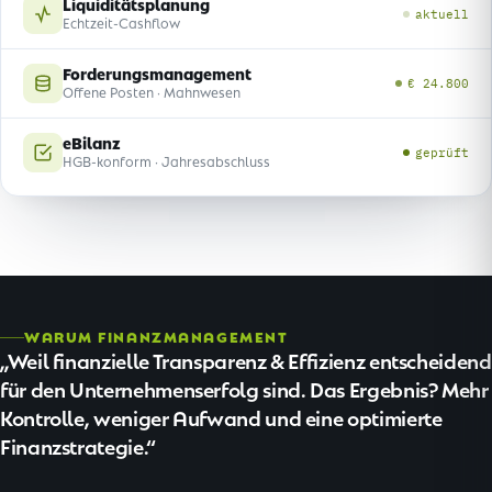
Liquiditätsplanung
aktuell
Echtzeit-Cashflow
Forderungsmanagement
€ 24.800
Offene Posten · Mahnwesen
eBilanz
geprüft
HGB-konform · Jahresabschluss
WARUM FINANZMANAGEMENT
Weil finanzielle Transparenz & Effizienz entscheidend
für den Unternehmenserfolg sind. Das Ergebnis? Mehr
Kontrolle, weniger Aufwand und eine optimierte
Finanzstrategie.