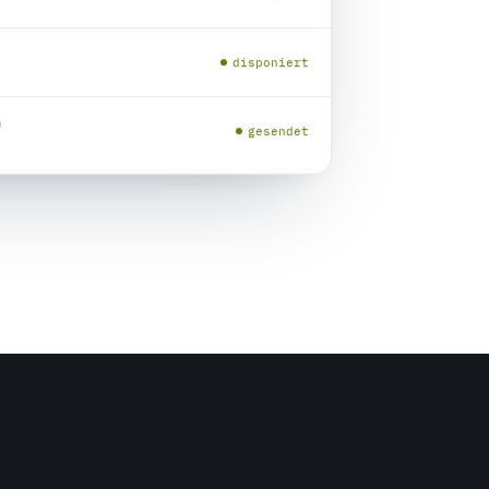
disponiert
n
gesendet