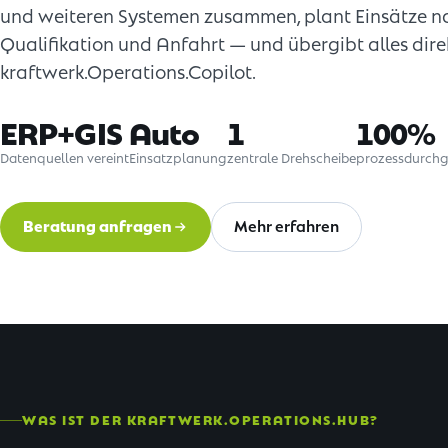
und weiteren Systemen zusammen, plant Einsätze na
Qualifikation und Anfahrt — und übergibt alles dir
kraftwerk.Operations.Copilot.
ERP+GIS
Auto
1
100%
Datenquellen vereint
Einsatzplanung
zentrale Drehscheibe
prozessdurch
Beratung anfragen
Mehr erfahren
WAS IST DER KRAFTWERK.OPERATIONS.HUB?