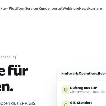
Plattform
Services
Kundenportal
Webinare
News
Karriere
kte
gsplanung
e für
kraftwerk.Operations.Hub ·
en.
Auftrag aus ERP
Zählerwechsel · importier
GIS-Standort
aten aus ERP, GIS