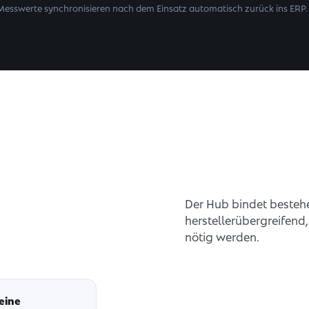
Messwerte synchronisieren nach dem Einsatz automatisch zurück ins ERP.
Der Hub bindet beste
herstellerübergreifen
nötig werden.
eine