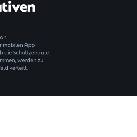
ativen
von
er mobilen App
ub die Schaltzentrale:
sammen, werden zu
ld verteilt.