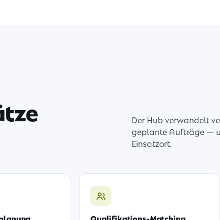
ätze
Der Hub verwandelt ve
geplante Aufträge — un
Einsatzort.
splanung
Qualifikations-Matching