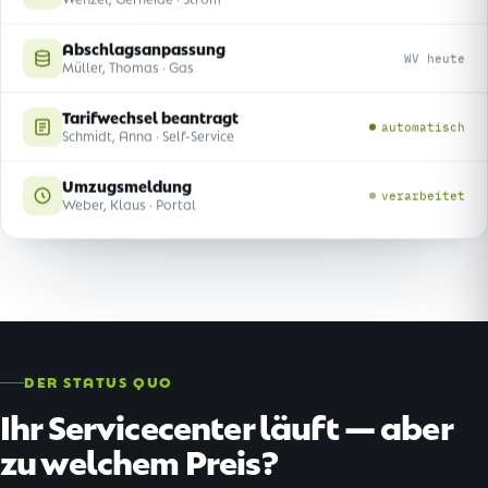
Abschlagsanpassung
WV heute
Müller, Thomas · Gas
Tarifwechsel beantragt
automatisch
Schmidt, Anna · Self-Service
Umzugsmeldung
verarbeitet
Weber, Klaus · Portal
DER STATUS QUO
Ihr Servicecenter läuft — aber
zu welchem Preis?