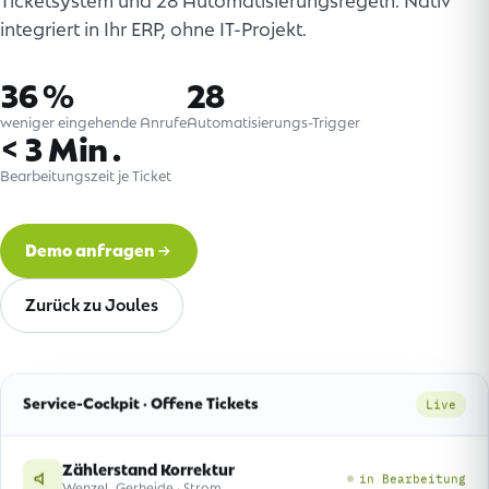
Ticketsystem und 28 Automatisierungsregeln. Nativ
integriert in Ihr ERP, ohne IT-Projekt.
36 %
28
weniger eingehende Anrufe
Automatisierungs-Trigger
< 3 Min.
Bearbeitungszeit je Ticket
Demo anfragen
Zurück zu Joules
Service-Cockpit · Offene Tickets
Live
Zählerstand Korrektur
in Bearbeitung
Wenzel, Gerheide · Strom