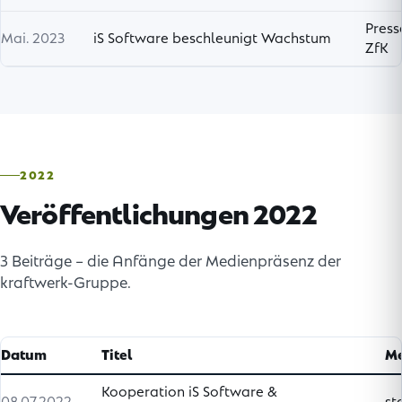
Press
Mai. 2023
iS Software beschleunigt Wachstum
ZfK
2022
Veröffentlichungen 2022
3 Beiträge – die Anfänge der Medienpräsenz der
kraftwerk-Gruppe.
Datum
Titel
M
Kooperation iS Software &
08.07.2022
st