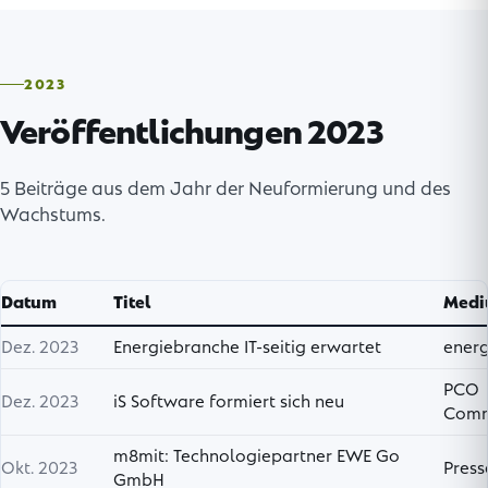
2023
Veröffentlichungen 2023
5 Beiträge aus dem Jahr der Neuformierung und des
Wachstums.
Datum
Titel
Med
Dez. 2023
Energiebranche IT-seitig erwartet
energ
PCO
Dez. 2023
iS Software formiert sich neu
Comm
m8mit: Technologiepartner EWE Go
Okt. 2023
Pres
GmbH