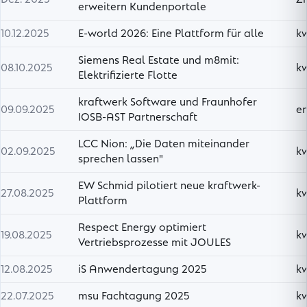
erweitern Kundenportale
10.12.2025
E-world 2026: Eine Plattform für alle
k
Siemens Real Estate und m8mit:
08.10.2025
k
Elektrifizierte Flotte
kraftwerk Software und Fraunhofer
09.09.2025
en
IOSB-AST Partnerschaft
LCC Nion: „Die Daten miteinander
02.09.2025
k
sprechen lassen"
EW Schmid pilotiert neue kraftwerk-
27.08.2025
k
Plattform
Respect Energy optimiert
19.08.2025
k
Vertriebsprozesse mit JOULES
12.08.2025
iS Anwendertagung 2025
k
22.07.2025
msu Fachtagung 2025
k