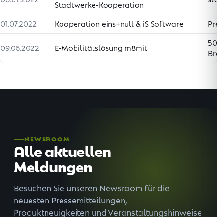
Stadtwerke-Kooperation
01.07.2022
Kooperation eins+null & iS Software
Pr
50
09.06.2022
E-Mobilitätslösung m8mit
Br
NEWSROOM
Alle aktuellen
Meldungen
Besuchen Sie unseren Newsroom für die
neuesten Pressemitteilungen,
Produktneuigkeiten und Veranstaltungshinweise