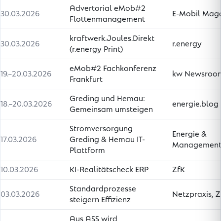
Advertorial eMob#2
30.03.2026
E-Mobil Mag
Flottenmanagement
kraftwerk.Joules.Direkt
30.03.2026
r.energy
(r.energy Print)
eMob#2 Fachkonferenz
19.–20.03.2026
kw Newsroo
Frankfurt
Greding und Hemau:
18.–20.03.2026
energie.blog
Gemeinsam umsteigen
Stromversorgung
Energie &
17.03.2026
Greding & Hemau IT-
Managemen
Plattform
10.03.2026
KI-Realitätscheck ERP
ZfK
Standardprozesse
03.03.2026
Netzpraxis, Z
steigern Effizienz
Aus ASS wird