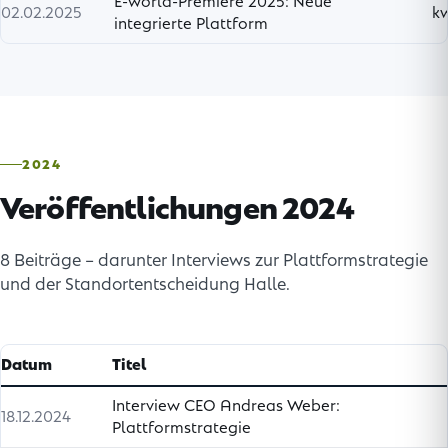
E-world-Premiere 2025: Neue
02.02.2025
k
integrierte Plattform
2024
Veröffentlichungen 2024
8 Beiträge – darunter Interviews zur Plattformstrategie
und der Standortentscheidung Halle.
Datum
Titel
Interview CEO Andreas Weber:
18.12.2024
Plattformstrategie