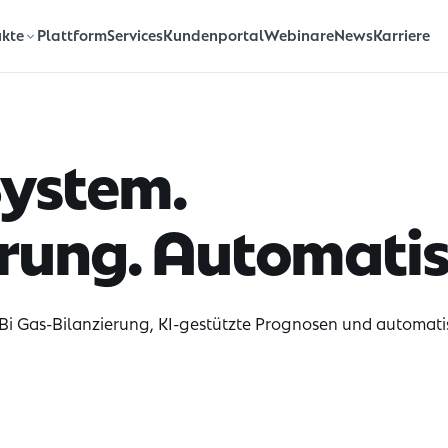
Plattform
Services
Kundenportal
Webinare
News
Karriere
kte
System.
rung. Automatisi
i Gas-Bilanzierung, KI-gestützte Prognosen und automati