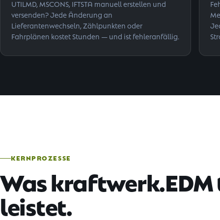
UTILMD, MSCONS, IFTSTA manuell erstellen und
Fe
versenden? Jede Änderung an
Me
Lieferantenwechseln, Zählpunkten oder
Je
Fahrplänen kostet Stunden — und ist fehleranfällig.
St
KERNPROZESSE
Was kraftwerk.EDM 
leistet.