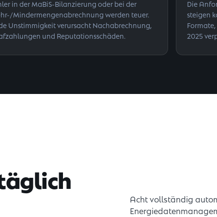
hler in der MaBiS-Bilanzierung oder bei der
Die Anfo
hr-/Mindermengenabrechnung werden teuer.
steigen k
de Unstimmigkeit verursacht Nachabrechnung,
Formate, 
rafzahlungen und Reputationsschäden.
2025 verp
täglich
Acht vollständig automa
Energiedatenmanageme