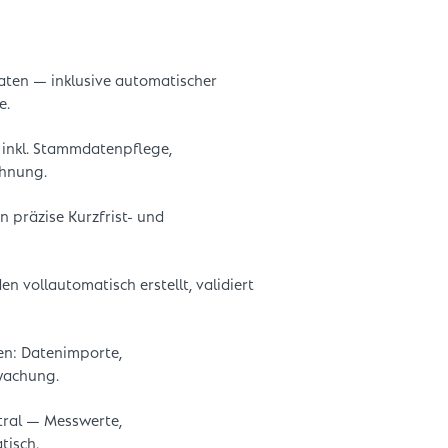
aten — inklusive automatischer
e.
 inkl. Stammdatenpflege,
hnung.
 präzise Kurzfrist- und
 vollautomatisch erstellt, validiert
n: Datenimporte,
rwachung.
tral — Messwerte,
isch.