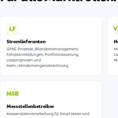
LF
V
Stromlieferanten
N
GPKE-Prozesse, Bilanzkreismanagement,
Ma
Fahrplanmeldungen, Portfoliosteuerung,
La
Lastprognosen und
MM
Mehr-/Mindermengenabrechnung.
MSB
Messstellenbetreiber
Massendatenverarbeitung für Smart Meter und