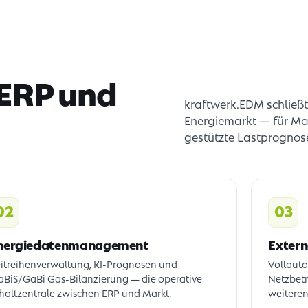
 ERP und
kraftwerk.EDM schließt
Energiemarkt — für Ma
gestützte Lastprognos
02
03
nergiedatenmanagement
Extern
itreihenverwaltung, KI-Prognosen und
Vollaut
BiS/GaBi Gas-Bilanzierung — die operative
Netzbetr
haltzentrale zwischen ERP und Markt.
weiteren