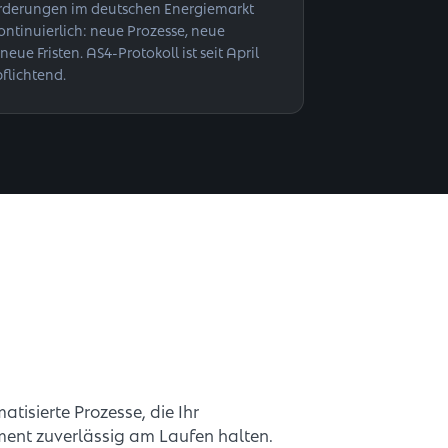
rderungen im deutschen Energiemarkt
ontinuierlich: neue Prozesse, neue
neue Fristen. AS4-Protokoll ist seit April
flichtend.
tisierte Prozesse, die Ihr
nt zuverlässig am Laufen halten.