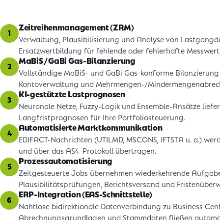
Zeitreihenmanagement (ZRM)
1
Verwaltung, Plausibilisierung und Analyse von Lastgangd
Ersatzwertbildung für fehlende oder fehlerhafte Messwert
MaBiS / GaBi Gas-Bilanzierung
2
Vollständige MaBiS- und GaBi Gas-konforme Bilanzierung
Kontoverwaltung und Mehrmengen-/Mindermengenabrec
KI-gestützte Lastprognosen
3
Neuronale Netze, Fuzzy-Logik und Ensemble-Ansätze liefern
Langfristprognosen für Ihre Portfoliosteuerung.
Automatisierte Marktkommunikation
4
EDIFACT-Nachrichten (UTILMD, MSCONS, IFTSTA u. a.) werden
und über das AS4-Protokoll übertragen.
Prozessautomatisierung
5
Zeitgesteuerte Jobs übernehmen wiederkehrende Aufgabe
Plausibilitätsprüfungen, Berichtsversand und Fristenübe
ERP-Integration (EAS-Schnittstelle)
6
Nahtlose bidirektionale Datenverbindung zu Business Cen
Abrechnungsgrundlagen und Stammdaten fließen automat