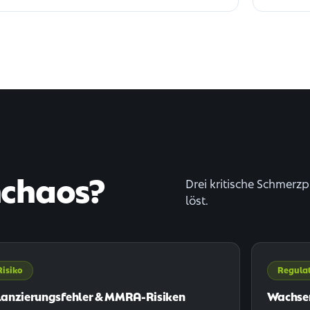
nchaos?
Drei kritische Schmerz
löst.
Risiko
Regulat
lanzierungsfehler & MMRA-Risiken
Wachsen