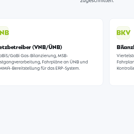
zugeschnitten.
NB
BKV
etzbetreiber (VNB/ÜNB)
Bilanz
BiS/GaBi Gas-Bilanzierung, MSB-
Viertels
stgangverarbeitung, Fahrpläne an ÜNB und
Fahrpla
MA-Bereitstellung für das ERP-System.
Kontroll