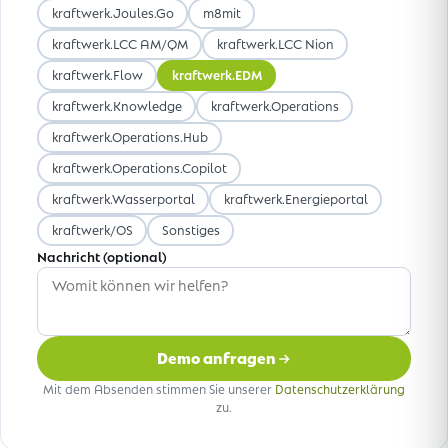
kraftwerk.Joules.Go
m8mit
kraftwerk.LCC AM/QM
kraftwerk.LCC Nion
kraftwerk.Flow
kraftwerk.EDM
kraftwerk.Knowledge
kraftwerk.Operations
kraftwerk.Operations.Hub
kraftwerk.Operations.Copilot
kraftwerk.Wasserportal
kraftwerk.Energieportal
kraftwerk/OS
Sonstiges
Nachricht (optional)
Demo anfragen
Mit dem Absenden stimmen Sie unserer
Datenschutzerklärung
zu.