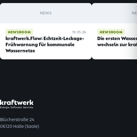
NEWS
N
NEWSROOM
19.05.26
NEWSROOM
kraftwerk.Flow: Echtzeit-Leckage-
Die ersten Wasse
Frühwarnung für kommunale
wechseln zur kra
Wassernetze
Blücherstraße 24
06120 Halle (Saale)