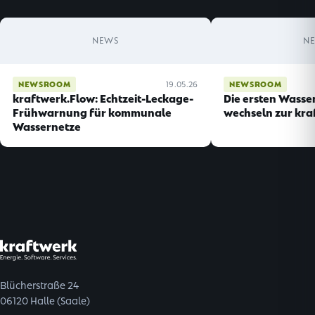
NEWS
N
NEWSROOM
19.05.26
NEWSROOM
kraftwerk.Flow: Echtzeit-Leckage-
Die ersten Wasse
Frühwarnung für kommunale
wechseln zur kra
Wassernetze
Blücherstraße 24
06120 Halle (Saale)