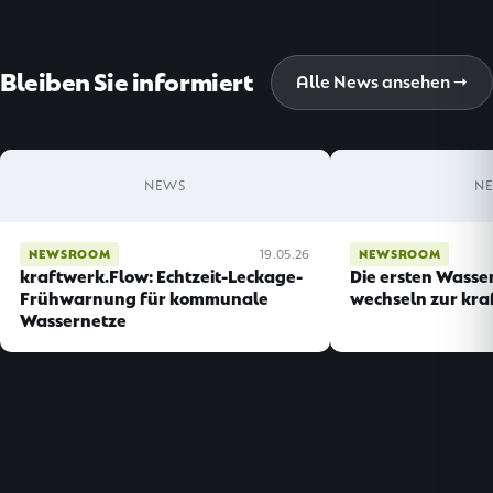
Bleiben Sie informiert
Alle News ansehen →
NEWS
N
NEWSROOM
19.05.26
NEWSROOM
kraftwerk.Flow: Echtzeit-Leckage-
Die ersten Wasse
Frühwarnung für kommunale
wechseln zur kra
Wassernetze