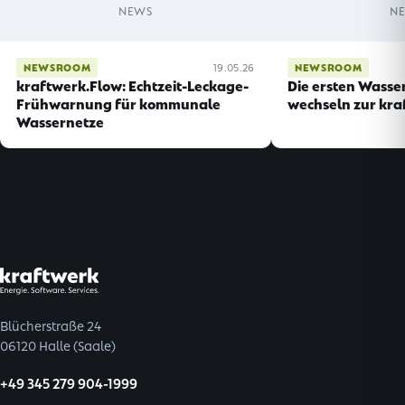
NEWS
N
NEWSROOM
19.05.26
NEWSROOM
kraftwerk.Flow: Echtzeit-Leckage-
Die ersten Wasse
Frühwarnung für kommunale
wechseln zur kra
Wassernetze
Blücherstraße 24
06120 Halle (Saale)
+49 345 279 904-1999