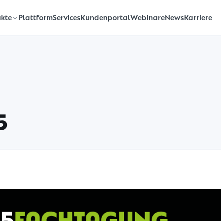
Plattform
Services
Kundenportal
Webinare
News
Karriere
kte
5