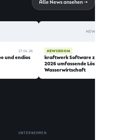
Alle News ansehen →
NEWS
27.04.26
NEWSROOM
02.04.26
e und endios
kraftwerk Software zeigt auf der IFAT
2026 umfassende Lösungen für die
Wasserwirtschaft
UNTERNEHMEN