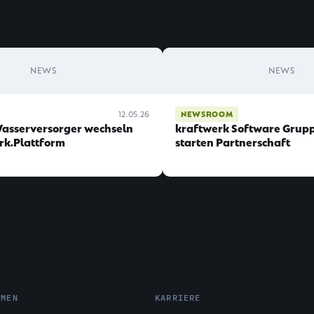
NEWS
NEWS
12.05.26
NEWSROOM
Wasserversorger wechseln
kraftwerk Software Grupp
rk.Plattform
starten Partnerschaft
HMEN
KARRIERE