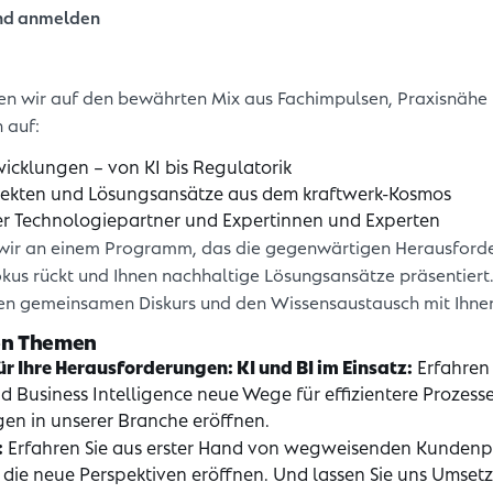
und anmelden
en wir auf den bewährten Mix aus Fachimpulsen, Praxisnähe
 auf:
twicklungen – von KI bis Regulatorik
jekten und Lösungsansätze aus dem kraftwerk-Kosmos
er Technologiepartner und Expertinnen und Experten
 wir an einem Programm, das die gegenwärtigen Herausford
okus rückt und Ihnen nachhaltige Lösungsansätze präsentiert
en gemeinsamen Diskurs und den Wissensaustausch mit Ihne
en Themen
ür Ihre Herausforderungen: KI und BI im Einsatz:
Erfahren 
nd Business Intelligence neue Wege für effizientere Prozess
gen in unserer Branche eröffnen.
:
Erfahren Sie aus erster Hand von wegweisenden Kunden­p
, die neue Perspektiven eröffnen. Und lassen Sie uns Umse