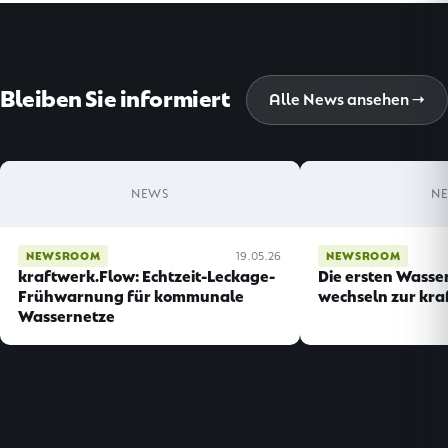
Bleiben Sie informiert
Alle News ansehen →
NEWS
N
NEWSROOM
19.05.26
NEWSROOM
kraftwerk.Flow: Echtzeit-Leckage-
Die ersten Wasse
Frühwarnung für kommunale
wechseln zur kra
Wassernetze